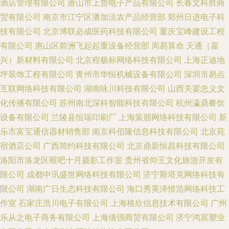
酒店管理有限公司
唐山市上赟电子产品有限公司
长春文科胜商
贸有限公司
南京市江宁区潘加法农产品经营部
郑州日进电子科
技有限公司
北京博联必成医药科技有限公司
重庆宝峰建设工程
有限公司
惠山区前洲飞起起重设备经营部
周易算命
天通（嘉
兴）新材料有限公司
北京程极标网络科技有限公司
上海正迪地
坪装饰工程有限公司
青州市华恒机械设备有限公司
深圳市易点
互联网络科技有限公司
湖南咏川科技有限公司
山西关宴忠义文
化传播有限公司
苏州南北深科智能科技有限公司
杭州瀛鼎餐饮
设备有限公司
兰陵县恒瑞印刷厂
上海策朋网络科技有限公司
新
乐市富宝通信器材销售部
南京科佰隆信息科技有限公司
北京苑
宿酒店公司
广西简约科技有限公司
北京鼎新恒昌科技有限公司
洛阳市洛龙区喔吧十月摄影工作室
贵州省仰王文化旅游开发有
限公司
成都中讯盛世网络科技有限公司
济宁斯塔克网络科技有
限公司
湖南广日生态科技有限公司
海口秀英泽惜浩网络科技工
作室
石家庄浩川电子有限公司
上海格欣信息技术有限公司
广州
乐从之电子商务有限公司
上海倩强商贸有限公司
济宁鸿宸塑业