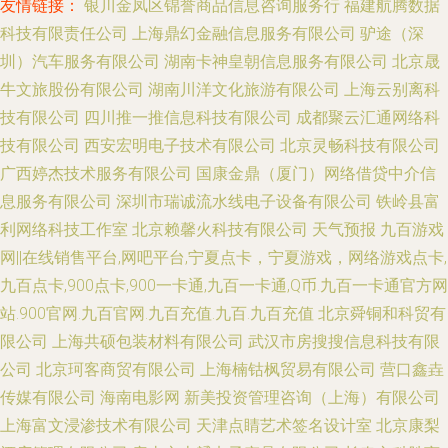
友情链接：
银川金凤区锦誉商品信息咨询服务行
福建航腾数据
科技有限责任公司
上海鼎幻金融信息服务有限公司
驴途（深
圳）汽车服务有限公司
湖南卡神皇朝信息服务有限公司
北京晟
牛文旅股份有限公司
湖南川洋文化旅游有限公司
上海云别离科
技有限公司
四川推一推信息科技有限公司
成都聚云汇通网络科
技有限公司
西安宏明电子技术有限公司
北京灵畅科技有限公司
广西婷杰技术服务有限公司
国康金鼎（厦门）网络借贷中介信
息服务有限公司
深圳市瑞诚流水线电子设备有限公司
铁岭县富
利网络科技工作室
北京赖馨火科技有限公司
天气预报
九百游戏
网||在线销售平台,网吧平台,宁夏点卡，宁夏游戏，网络游戏点卡,
九百点卡,900点卡,900一卡通,九百一卡通,Q币.九百一卡通官方网
站.900官网.九百官网.九百充值.九百.九百充值
北京舜铜和科贸有
限公司
上海共硕包装材料有限公司
武汉市房搜搜信息科技有限
公司
北京珂客商贸有限公司
上海楠钴枫贸易有限公司
营口鑫垚
传媒有限公司
海南电影网
新美投资管理咨询（上海）有限公司
上海富文浸渗技术有限公司
天津点睛艺术签名设计室
北京康梨