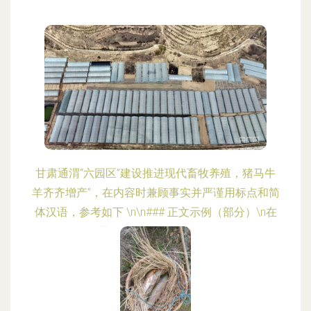
甘肃通渭“六园区”建设推进现代畜牧养殖，猪马牛
羊齐齐增产”，在内容时兼顾事实并严谨用标点和简
体汉语，参考如下 \n\n### 正文示例（部分）\n在
通渭县区域规划之中，\
更新时间：2026-08-04 06:39:30